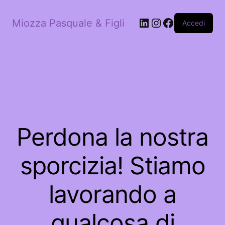
LinkedIn
Instagram
Facebook
Miozza Pasquale & Figli
Accedi
Perdona la nostra
sporcizia! Stiamo
lavorando a
qualcosa di