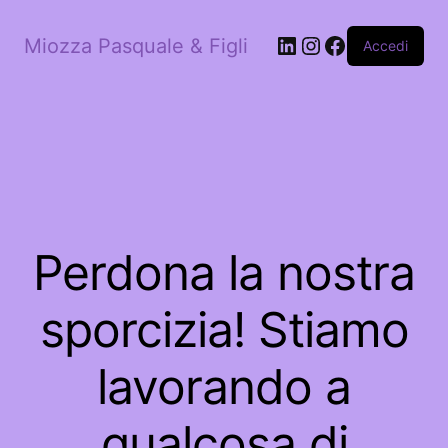
LinkedIn
Instagram
Facebook
Miozza Pasquale & Figli
Accedi
Perdona la nostra
sporcizia! Stiamo
lavorando a
qualcosa di