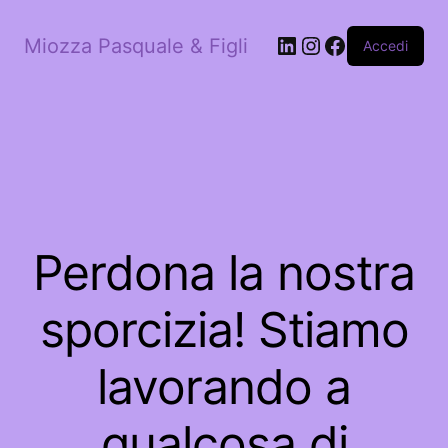
LinkedIn
Instagram
Facebook
Miozza Pasquale & Figli
Accedi
Perdona la nostra
sporcizia! Stiamo
lavorando a
qualcosa di