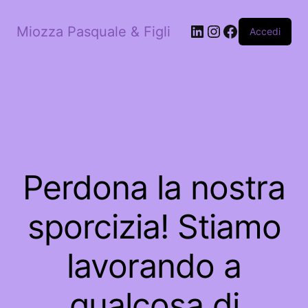
LinkedIn
Instagram
Facebook
Miozza Pasquale & Figli
Accedi
Perdona la nostra
sporcizia! Stiamo
lavorando a
qualcosa di